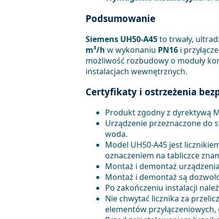
Podsumowanie
Siemens UH50-A45
to trwały, ultr
m³/h
w wykonaniu
PN16
i przyłąc
możliwość rozbudowy o moduły komun
instalacjach wewnętrznych.
Certyfikaty i ostrzeżenia be
Produkt zgodny z dyrektywą MI
Urządzenie przeznaczone do s
woda.
Model UH50-A45 jest licznikie
oznaczeniem na tabliczce zna
Montaż i demontaż urządzenia
Montaż i demontaż są dozwolone
Po zakończeniu instalacji nale
Nie chwytać licznika za przeli
elementów przyłączeniowych, g