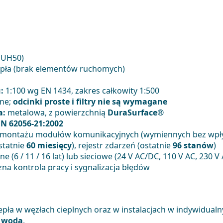
 UH50)
iepła (brak elementów ruchomych)
:
1:100 wg EN 1434, zakres całkowity 1:500
ne;
odcinki proste i filtry nie są wymagane
a:
metalowa, z powierzchnią
DuraSurface®
EN 62056-21:2002
o montażu modułów komunikacyjnych (wymiennych bez wpł
statnie
60 miesięcy
), rejestr zdarzeń (ostatnie
96 stanów
)
ne (6 / 11 / 16 lat) lub sieciowe (24 V AC/DC, 110 V AC, 230 V
a kontrola pracy i sygnalizacja błędów
iepła w węzłach cieplnych oraz w instalacjach w indywidualn
t
woda
.