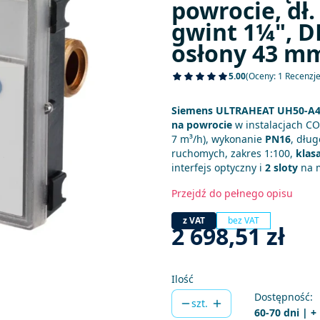
powrocie, dł
gwint 1¼", D
osłony 43 m
5.00
(Oceny: 1 Recenzje
Siemens ULTRAHEAT UH50-A
na powrocie
w instalacjach CO
7 m³/h), wykonanie
PN16
, dłu
ruchomych, zakres 1:100,
klas
interfejs optyczny i
2 sloty
na m
Przejdź do pełnego opisu
z VAT
bez VAT
Cena
2 698,51 zł
Ilość
Dostępność:
szt.
60-70 dni | +