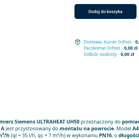
Dodaj do koszyka
Dostawa:
Kurier InPost
-
0
Paczkomat InPost
-
0,00 zł
Odbiór osobisty
-
0,00 zł
omierz Siemens ULTRAHEAT UH50
przeznaczony do
pomiaru
t
A
jest przystosowany do
montażu na powrocie
. Model
A4
m³/h
(qi = 35 l/h, qs = 7 m³/h) w wykonaniu
PN16
, o
długośc