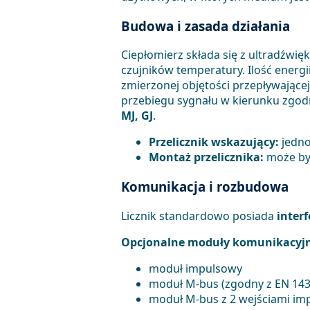
Budowa i zasada działania
Ciepłomierz składa się z ultradźwi
czujników temperatury. Ilość energi
zmierzonej objętości przepływając
przebiegu sygnału w kierunku zgodn
MJ, GJ
.
Przelicznik wskazujący:
jedno
Montaż przelicznika:
może by
Komunikacja i rozbudowa
Licznik standardowo posiada
interf
Opcjonalne moduły komunikacyjn
moduł impulsowy
moduł M-bus (zgodny z EN 143
moduł M-bus z 2 wejściami i