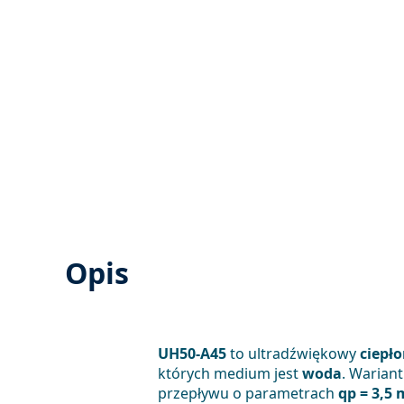
Opis
UH50-A45
to ultradźwiękowy
ciepł
których medium jest
woda
. Warian
przepływu o parametrach
qp = 3,5 