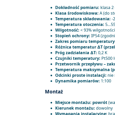
Dokładność pomiaru:
klasa 2
Klasa środowiskowa:
A (do s
Temperatura składowania:
-
Temperatura otoczenia:
5…55
Wilgotność:
< 93% wilgotności
Stopień ochrony:
IP54 (zgodni
Zakres pomiaru temperatury (
Różnica temperatur ∆T (przel
Próg zadziałania ∆T:
0,2 K
Czujniki temperatury:
Pt500 l
Przetwornik przepływu – zak
Temperatura maksymalna (pr
Odcinki proste instalacji:
nie
Dynamika pomiarów:
1:100
Montaż
Miejsce montażu:
powrót
(wa
Kierunek montażu:
dowolny
Wymagania instalacyjne:
bra