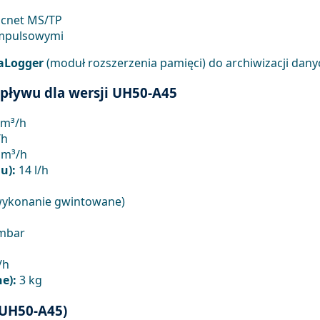
acnet MS/TP
impulsowymi
aLogger
(moduł rozszerzenia pamięci) do archiwizacji dany
pływu dla wersji UH50-A45
 m³/h
/h
 m³/h
u):
14 l/h
ykonanie gwintowane)
mbar
/h
e):
3 kg
 UH50-A45)