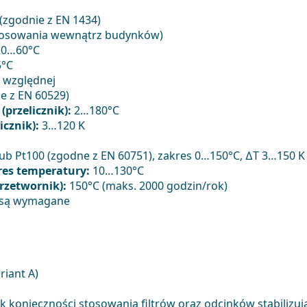
 (zgodnie z EN 1434)
tosowania wewnątrz budynków)
20…60°C
°C
 względnej
e z EN 60529)
przelicznik):
2…180°C
icznik):
3…120 K
ub Pt100 (zgodne z EN 60751), zakres 0…150°C, ∆T 3…150 K
res temperatury:
10…130°C
zetwornik):
150°C (maks. 2000 godzin/rok)
 są wymagane
riant A)
k konieczności stosowania filtrów oraz odcinków stabilizu