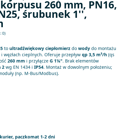
. korpusu 260 mm, PN16,
N25, śrubunek 1'',
m
: 0)
45
to
ultradźwiękowy ciepłomierz
do
wody
do montażu
 i węzłach cieplnych. Oferuje przepływ
qp 3,5 m³/h
(qs
gość
260 mm
i przyłącze
G 1¼"
. Brak elementów
a 2
wg EN 1434 i
IP54
. Montaż w dowolnym położeniu;
oduły (np. M‑Bus/Modbus).
 kurier, paczkomat 1-2 dni