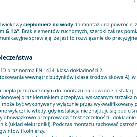
adźwiękowy
ciepłomierz do wody
do montażu na powrocie, 
zem
G 1¼”
. Brak elementów ruchomych, szeroki zakres pomia
ikacyjne sprawiają, że jest to rozwiązanie do precyzyjnego
zpieczeństwa
D oraz normą EN 1434, klasa dokładności 2.
tosowania wewnątrz budynków (klasa środowiskowa A), w 
m ciepła przeznaczonym do montażu na powrocie instalacji
mionowej oraz kierunkiem przepływu wskazanym strzałką n
 może być wykonywany wyłącznie przez wykwalifikowany p
 wyłącznie wtedy, gdy instalacja nie znajduje się pod ciś
ży obowiązkowo przeprowadzić test szczelności i dokładnie 
cznik (układ elektroniki). Podczas montażu zachować ostro
wintów i kołnierzy.