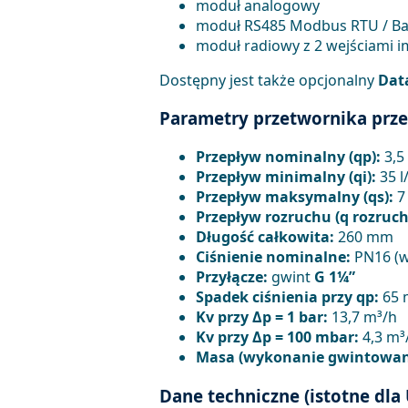
moduł analogowy
moduł RS485 Modbus RTU / B
moduł radiowy z 2 wejściami 
Dostępny jest także opcjonalny
Dat
Parametry przetwornika prze
Przepływ nominalny (qp):
3,5
Przepływ minimalny (qi):
35 l
Przepływ maksymalny (qs):
7
Przepływ rozruchu (q rozruch
Długość całkowita:
260 mm
Ciśnienie nominalne:
PN16 (w
Przyłącze:
gwint
G 1¼”
Spadek ciśnienia przy qp:
65 
Kv przy Δp = 1 bar:
13,7 m³/h
Kv przy Δp = 100 mbar:
4,3 m³
Masa (wykonanie gwintowan
Dane techniczne (istotne dla