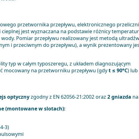
ękowego przetwornika przepływu, elektronicznego przeliczn
i cieplnej jest wyznaczana na podstawie różnicy temperatur
ej wody. Pomiar przepływu realizowany jest metodą ultrad
ym i przeciwnym do przepływu), a wynik prezentowany jes
lity typ w całym typoszeregu, z układem diagnozującym
ć mocowany na przetworniku przepływu (gdy
t ≤ 90°C
) lu
ejs optyczny
zgodny z EN 62056-21:2002 oraz
2 gniazda
na 
e (montowane w slotach):
4-3)
mpulsowymi