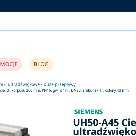
MOCJE
BLOG
zniki ultradźwiękowe - duże przepływy
ie, dł. korpusu 260 mm, PN16, gwint 1¼", DN25, śrubunek 1'', osłony 43 mm
UH50-A45 Ci
ultradźwięko