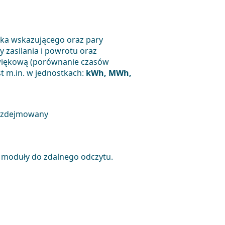
ika wskazującego oraz pary
y zasilania i powrotu oraz
źwiękową (porównanie czasów
t m.in. w jednostkach:
kWh, MWh,
b zdejmowany
moduły do zdalnego odczytu.