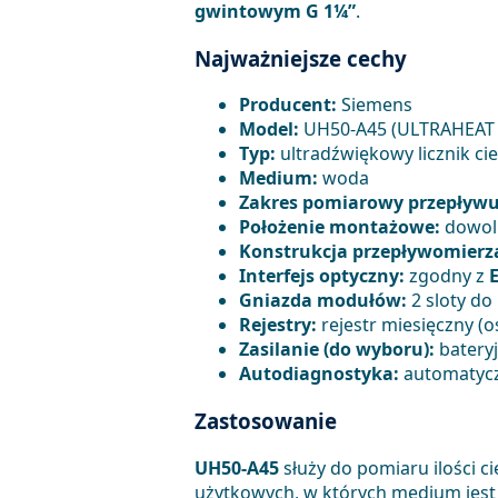
gwintowym G 1¼”
.
Najważniejsze cechy
Producent:
Siemens
Model:
UH50-A45 (ULTRAHEAT
Typ:
ultradźwiękowy licznik c
Medium:
woda
Zakres pomiarowy przepływu
Położenie montażowe:
dowol
Konstrukcja przepływomierz
Interfejs optyczny:
zgodny z
Gniazda modułów:
2 sloty d
Rejestry:
rejestr miesięczny (o
Zasilanie (do wyboru):
bateryj
Autodiagnostyka:
automatyczn
Zastosowanie
UH50-A45
służy do pomiaru ilości c
użytkowych, w których medium jes