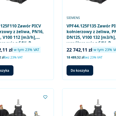
ENT
PRODUCENT
S
SIEMENS
.125F110 Zawór PICV
VPF44.125F135 Zawór P
rzowy z żeliwa, PN16,
kołnierzowy z żeliwa, P
 V100 112 [m3/h],
DN125, V100 132 [m3/h],
racuje z SAV..P..,
współpracuje z SAV..P..,
..
SQV..P..
brutto
Cena brutto
,11 zł
22 742,11 zł
w tym %s VAT
w tym %s VA
w tym
23%
VAT
w tym
23%
V
to
Cena netto
 zł
bez 23% VAT
18 489,52 zł
bez 23% VAT
oszyka
Do koszyka