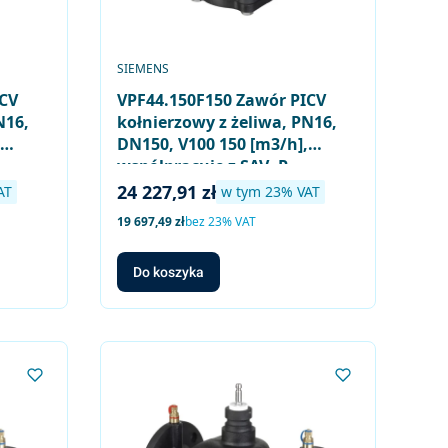
PRODUCENT
SIEMENS
ICV
VPF44.150F150 Zawór PICV
N16,
kołnierzowy z żeliwa, PN16,
DN150, V100 150 [m3/h],
współpracuje z SAV..P..,
SQV..P..
Cena brutto
24 227,91 zł
T
w tym %s VAT
AT
w tym
23%
VAT
Cena netto
19 697,49 zł
bez 23% VAT
Do koszyka