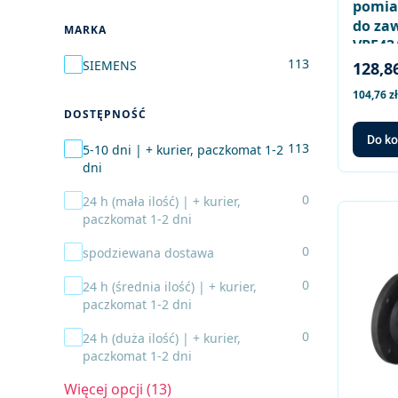
pomia
do za
MARKA
VPF43/
Marka
113
SIEMENS
Cena 
128,86
Cena net
104,76 zł
DOSTĘPNOŚĆ
Do k
Dostępność
113
5-10 dni | + kurier, paczkomat 1-2
dni
0
24 h (mała ilość) | + kurier,
paczkomat 1-2 dni
0
spodziewana dostawa
0
24 h (średnia ilość) | + kurier,
paczkomat 1-2 dni
0
24 h (duża ilość) | + kurier,
paczkomat 1-2 dni
Więcej opcji (13)