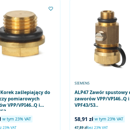
ENT
PRODUCENT
S
SIEMENS
Korek zaślepiający do
ALP47 Zawór spustowy 
ączy pomiarowych
zaworów VPP/VPI46..Q i
ów VPP/VPI46..Q i
VPF43/53..
53..
brutto
Cena brutto
ł
58,91 zł
w tym %s VAT
w tym %s VAT
w tym
23%
VAT
w tym
23%
VAT
to
Cena netto
z 23% VAT
47,89 zł
bez 23% VAT