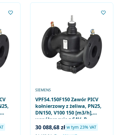
PRODUCENT
SIEMENS
ICV
VPF54.150F150 Zawór PICV
N25,
kołnierzowy z żeliwa, PN25,
DN150, V100 150 [m3/h],
współpracuje z SAV..P..,
SQV..P..
Cena brutto
30 088,68 zł
T
w tym %s VAT
AT
w tym
23%
VAT