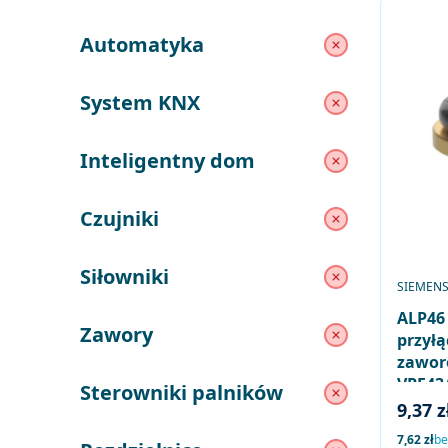
Układy sterowania
Automatyka
Automatyka
System KNX
System KNX
Inteligentny dom
Inteligentny dom
Czujniki
Czujniki
Siłowniki
Siłowniki
PRODUC
SIEMEN
ALP46 
Zawory
przył
Zawory
zawor
VPF43/
Sterowniki palników
Sterowniki palników
Cena 
9,37 z
Cena net
7,62 zł
be