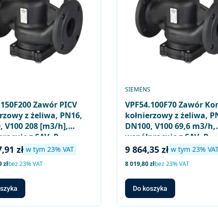
ENT
PRODUCENT
S
SIEMENS
.150F200 Zawór PICV
VPF54.100F70 Zawór Ko
rzowy z żeliwa, PN16,
kołnierzowy z żeliwa, P
 V100 208 [m3/h],
DN100, V100 69,6 m3/h,
racuje z SAV..P..,
współpracuje z SAV..P..,
..
SQV..P..
brutto
Cena brutto
,91 zł
9 864,35 zł
w tym %s VAT
w tym %s VAT
w tym
23%
VAT
w tym
23%
VA
to
Cena netto
 zł
bez 23% VAT
8 019,80 zł
bez 23% VAT
oszyka
Do koszyka