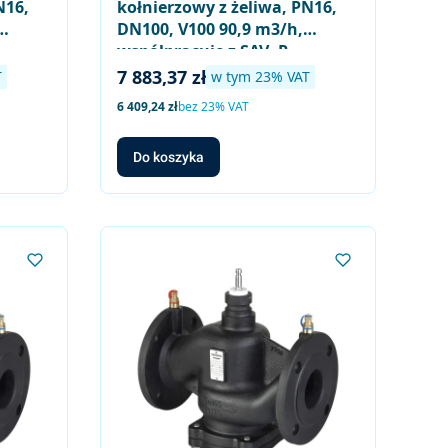
N16,
kołnierzowy z żeliwa, PN16,
DN100, V100 90,9 m3/h,
współpracuje z SAV..P..,
SQV..P..
Cena brutto
7 883,37 zł
w tym %s VAT
T
w tym
23%
VAT
Cena netto
6 409,24 zł
bez 23% VAT
Do koszyka