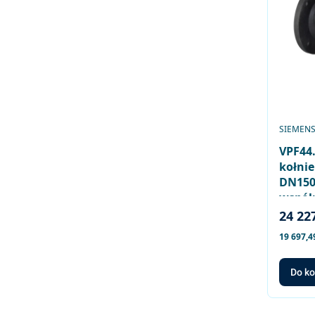
PRODUC
SIEMEN
VPF44
kołnie
DN150,
współp
SQV..P
Cena 
24 227
Cena net
19 697,49
Do k