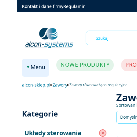
Kontakt i dane firmy
Regulamin
NOWE PRODUKTY
PRO
Menu
alcon-sklep.pl
Zawory
Zawory równoważąco-regulacyjne
Zaw
Lista 
Sortowani
Kategorie
Domyśl
Układy sterowania