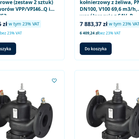
rowe (zestaw 2 sztuk)
kołnierzowy z żeliwa, P
worów VPP/VPI46..Q i
DN100, V100 69,6 m3/h,
53..
współpracuje z SAV..P..,
SQV..P..
brutto
Cena brutto
 zł
7 883,37 zł
w tym %s VAT
w tym %s VAT
w tym
23%
VAT
w tym
23%
VA
to
Cena netto
bez 23% VAT
6 409,24 zł
bez 23% VAT
oszyka
Do koszyka