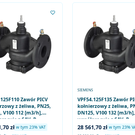
ENT
PRODUCENT
S
SIEMENS
.125F110 Zawór PICV
VPF54.125F135 Zawór P
rzowy z żeliwa, PN25,
kołnierzowy z żeliwa, P
 V100 112 [m3/h],
DN125, V100 132 [m3/h],
racuje z SAV..P..,
współpracuje z SAV..P..,
..
SQV..P..
brutto
Cena brutto
,70 zł
28 561,70 zł
w tym %s VAT
w tym %s VA
w tym
23%
VAT
w tym
23%
V