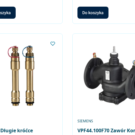
oszyka
Do koszyka
ENT
PRODUCENT
S
SIEMENS
Długie króćce
VPF44.100F70 Zawór Ko