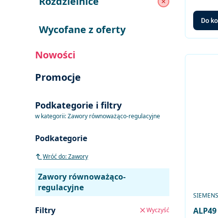
Rozdzielnice
Rozdzielnice
Do k
Wycofane z oferty
Nowości
Promocje
Podkategorie i filtry
w kategorii: Zawory równoważąco-regulacyjne
Podkategorie
Wróć do: Zawory
Zawory równoważąco-
regulacyjne
PRODUC
SIEMEN
Filtry
ALP49 
Wyczyść