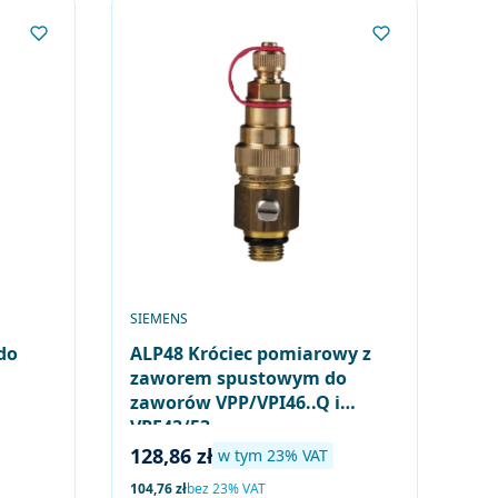
PRODUCENT
SIEMENS
do
ALP48 Króciec pomiarowy z
zaworem spustowym do
zaworów VPP/VPI46..Q i
VPF43/53..
Cena brutto
128,86 zł
w tym %s VAT
w tym
23%
VAT
Cena netto
104,76 zł
bez 23% VAT