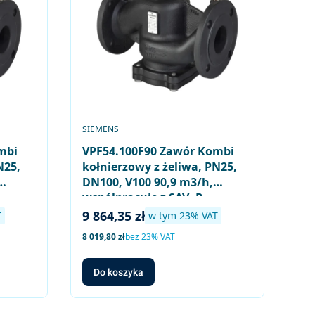
PRODUCENT
SIEMENS
mbi
VPF54.100F90 Zawór Kombi
N25,
kołnierzowy z żeliwa, PN25,
DN100, V100 90,9 m3/h,
współpracuje z SAV..P..,
SQV..P..
Cena brutto
9 864,35 zł
w tym %s VAT
T
w tym
23%
VAT
Cena netto
8 019,80 zł
bez 23% VAT
Do koszyka