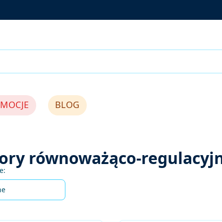
MOCJE
BLOG
ory równoważąco-regulacyj
produktów
e:
ne