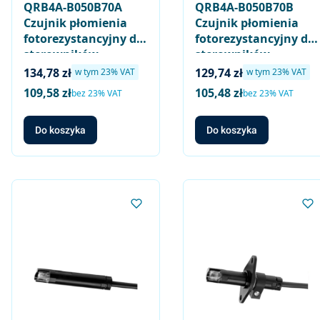
QRB4A-B050B70A
QRB4A-B050B70B
Czujnik płomienia
Czujnik płomienia
fotorezystancyjny do
fotorezystancyjny do
sterowników
sterowników
palników olejowych
palników olejowych
Cena brutto
Cena brutto
134,78 zł
129,74 zł
w tym %s VAT
w tym %s VAT
w tym
23%
VAT
w tym
23%
VAT
małej mocy,
małej mocy,
109,58 zł
105,48 zł
Cena netto
Cena netto
bez 23% VAT
bez 23% VAT
normalna czułość
normalna czułość
(czarny), długość
(czarny), długość
Do koszyka
Do koszyka
kabla 50cm / 70mm, z
kabla 50cm / 70mm,
kołnierzem i obejmą
wtykany