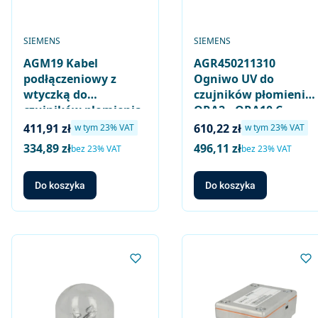
PRODUCENT
PRODUCENT
SIEMENS
SIEMENS
AGM19 Kabel
AGR450211310
podłączeniowy z
Ogniwo UV do
wtyczką do
czujników płomienia
czujników płomienia
QRA2.. QRA10.C
QRA53.. QRA55.., 2m
Cena brutto
Cena brutto
411,91 zł
610,22 zł
w tym %s VAT
w tym %s VAT
w tym
23%
VAT
w tym
23%
VAT
334,89 zł
496,11 zł
Cena netto
Cena netto
bez 23% VAT
bez 23% VAT
Do koszyka
Do koszyka