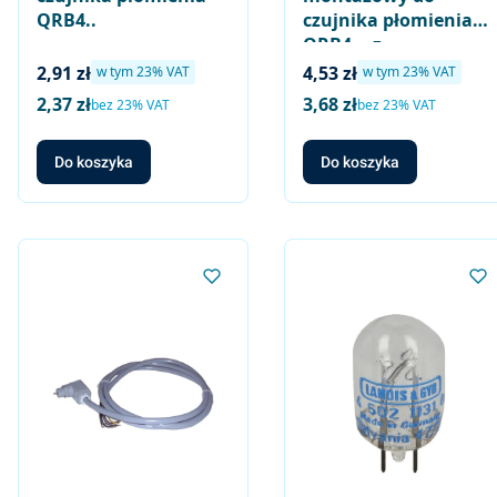
QRB4..
czujnika płomienia
QRB4.., z
wydłużonym
Cena brutto
Cena brutto
2,91 zł
4,53 zł
w tym %s VAT
w tym %s VAT
w tym
23%
VAT
w tym
23%
VAT
otworem
2,37 zł
3,68 zł
Cena netto
Cena netto
bez 23% VAT
bez 23% VAT
Do koszyka
Do koszyka