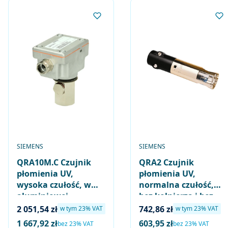
PRODUCENT
PRODUCENT
SIEMENS
SIEMENS
QRA10M.C Czujnik
QRA2 Czujnik
płomienia UV,
płomienia UV,
wysoka czułość, w
normalna czułość,
aluminiowej
bez kołnierza i bez
obudowie z
obejmy
Cena brutto
Cena brutto
2 051,54 zł
742,86 zł
w tym %s VAT
w tym %s VAT
w tym
23%
VAT
w tym
23%
VAT
przyłączem R1″
1 667,92 zł
603,95 zł
Cena netto
Cena netto
bez 23% VAT
bez 23% VAT