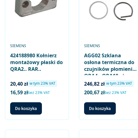
PRODUCENT
PRODUCENT
SIEMENS
SIEMENS
424188980 Kołnierz
AGG02 Szklana
montażowy płaski do
osłona termiczna do
QRA2.. RAR..
czujników płomienia
QRA4.. QRA10.. i
adaptera AGG16.C
Cena brutto
Cena brutto
20,40 zł
246,82 zł
w tym %s VAT
w tym %s VAT
w tym
23%
VAT
w tym
23%
VAT
16,59 zł
200,67 zł
Cena netto
Cena netto
bez 23% VAT
bez 23% VAT
Do koszyka
Do koszyka