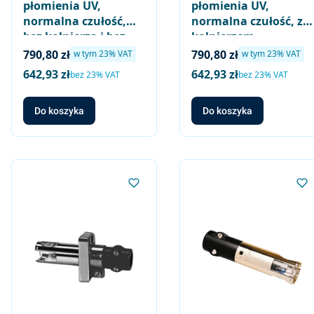
płomienia UV,
płomienia UV,
normalna czułość,
normalna czułość, z
bez kołnierza i bez
kołnierzem
obejmy, do
zaokrąglonym i
Cena brutto
Cena brutto
790,80 zł
790,80 zł
w tym %s VAT
w tym %s VAT
w tym
23%
VAT
w tym
23%
VAT
temperatur
obejmą
642,93 zł
642,93 zł
Cena netto
Cena netto
bez 23% VAT
bez 23% VAT
chwilowych maks.
200°C
Do koszyka
Do koszyka