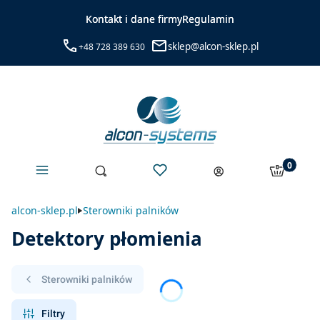
Kontakt i dane firmy
Regulamin
sklep@alcon-sklep.pl
+48 728 389 630
Menu
Ulubione
Produkty 
Otwórz wyszukiwarkę
Szukaj
Koszyk
Zaloguj się
alcon-sklep.pl
Sterowniki palników
Detektory płomienia
Sterowniki palników
Filtry