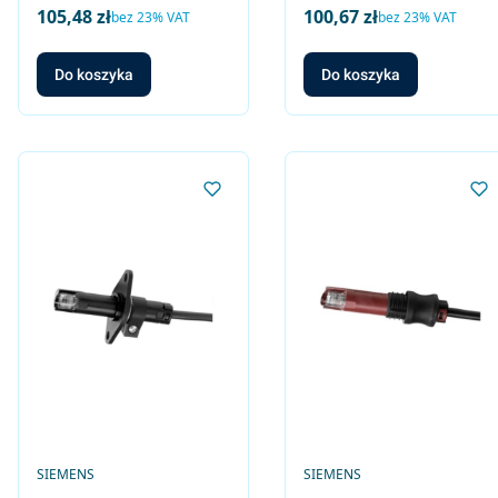
małej mocy,
małej mocy,
105,48 zł
100,67 zł
Cena netto
Cena netto
bez 23% VAT
bez 23% VAT
normalna czułość
normalna czułość
(czarny), długość
(czarny), długość
Do koszyka
Do koszyka
kabla 36cm / 40mm,
kabla 50cm / 70mm,
wtykany
bez elementów
mocujących
PRODUCENT
PRODUCENT
SIEMENS
SIEMENS