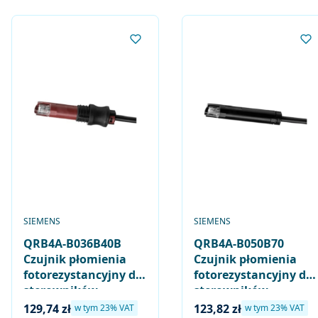
mocujących
mocujących
PRODUCENT
PRODUCENT
SIEMENS
SIEMENS
QRB4A-B036B40B
QRB4A-B050B70
Czujnik płomienia
Czujnik płomienia
fotorezystancyjny do
fotorezystancyjny do
sterowników
sterowników
palników olejowych
palników olejowych
Cena brutto
Cena brutto
129,74 zł
123,82 zł
w tym %s VAT
w tym %s VAT
w tym
23%
VAT
w tym
23%
VAT