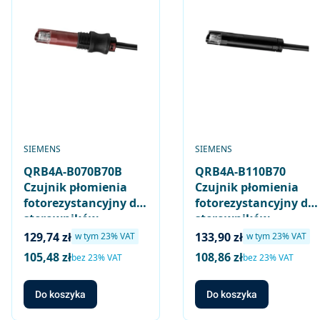
PRODUCENT
PRODUCENT
SIEMENS
SIEMENS
QRB4A-B070B70B
QRB4A-B110B70
Czujnik płomienia
Czujnik płomienia
fotorezystancyjny do
fotorezystancyjny do
sterowników
sterowników
palników olejowych
palników olejowych
Cena brutto
Cena brutto
129,74 zł
133,90 zł
w tym %s VAT
w tym %s VAT
w tym
23%
VAT
w tym
23%
VAT
małej mocy,
małej mocy,
105,48 zł
108,86 zł
Cena netto
Cena netto
bez 23% VAT
bez 23% VAT
normalna czułość
normalna czułość
(czarny), długość
(czarny), długość
Do koszyka
Do koszyka
kabla 70cm / 70mm,
kabla 110cm / 70mm,
wtykany
bez elementów