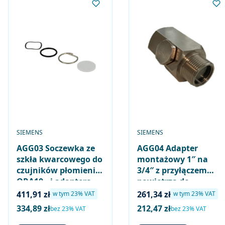
PRODUCENT
PRODUCENT
SIEMENS
SIEMENS
AGG03 Soczewka ze
AGG04 Adapter
szkła kwarcowego do
montażowy 1″ na
czujników płomienia
3/4″ z przyłączem
QRA10.. i adaptera
powietrza do
AGG16.C
czujnika płomienia
Cena brutto
Cena brutto
411,91 zł
261,34 zł
w tym %s VAT
w tym %s VAT
w tym
23%
VAT
w tym
23%
VAT
QRA4..
334,89 zł
212,47 zł
Cena netto
Cena netto
bez 23% VAT
bez 23% VAT