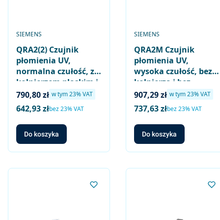
PRODUCENT
PRODUCENT
SIEMENS
SIEMENS
QRA2(2) Czujnik
QRA2M Czujnik
płomienia UV,
płomienia UV,
normalna czułość, z
wysoka czułość, bez
kołnierzem płaskim i
kołnierza i bez
obejmą
obejmy
Cena brutto
Cena brutto
790,80 zł
907,29 zł
w tym %s VAT
w tym %s VAT
w tym
23%
VAT
w tym
23%
VAT
642,93 zł
737,63 zł
Cena netto
Cena netto
bez 23% VAT
bez 23% VAT
Do koszyka
Do koszyka