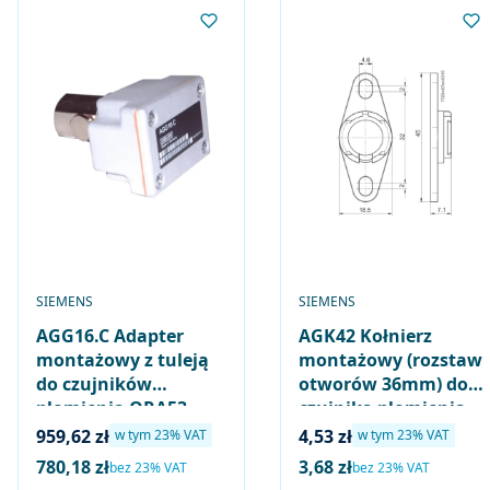
PRODUCENT
PRODUCENT
SIEMENS
SIEMENS
AGG16.C Adapter
AGK42 Kołnierz
montażowy z tuleją
montażowy (rozstaw
do czujników
otworów 36mm) do
płomienia QRA53..
czujnika płomienia
QRA55.. QRA73..
QRB4..
Cena brutto
Cena brutto
959,62 zł
4,53 zł
w tym %s VAT
w tym %s VAT
w tym
23%
VAT
w tym
23%
VAT
QRA75..
780,18 zł
3,68 zł
Cena netto
Cena netto
bez 23% VAT
bez 23% VAT