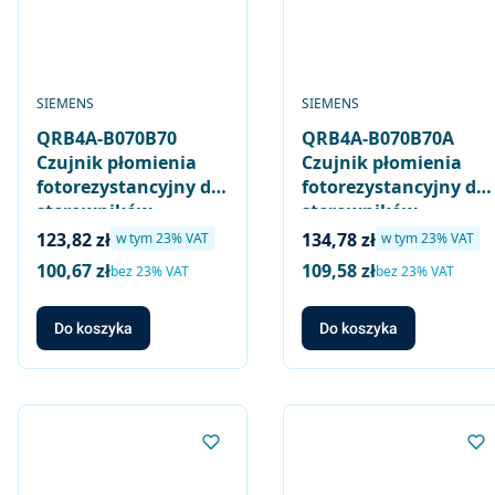
PRODUCENT
PRODUCENT
SIEMENS
SIEMENS
QRB4A-B070B70
QRB4A-B070B70A
Czujnik płomienia
Czujnik płomienia
fotorezystancyjny do
fotorezystancyjny do
sterowników
sterowników
palników olejowych
palników olejowych
Cena brutto
Cena brutto
123,82 zł
134,78 zł
w tym %s VAT
w tym %s VAT
w tym
23%
VAT
w tym
23%
VAT
małej mocy,
małej mocy,
100,67 zł
109,58 zł
Cena netto
Cena netto
bez 23% VAT
bez 23% VAT
normalna czułość
normalna czułość
(czarny), długość
(czarny), długość
Do koszyka
Do koszyka
kabla 70cm / 70mm,
kabla 70cm / 70mm, z
bez elementów
kołnierzem i obejmą
mocujących