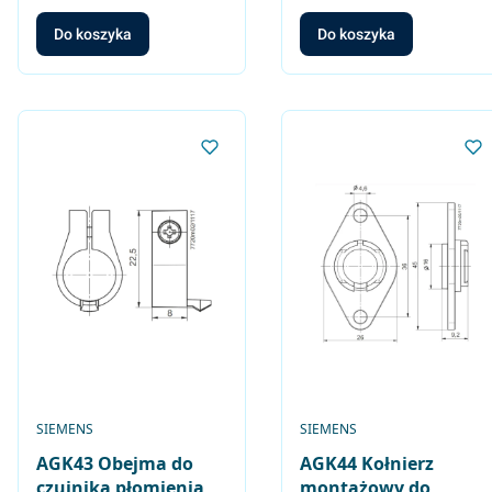
Do koszyka
Do koszyka
PRODUCENT
PRODUCENT
SIEMENS
SIEMENS
AGK43 Obejma do
AGK44 Kołnierz
czujnika płomienia
montażowy do