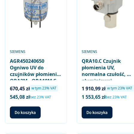
PRODUCENT
PRODUCENT
SIEMENS
SIEMENS
AGR450240650
QRA10.C Czujnik
Ogniwo UV do
płomienia UV,
czujników płomienia
normalna czułość, w
QRA2M.. QRA10M.C
aluminiowej
QRA51M QRA53..
obudowie z
Cena brutto
Cena brutto
670,45 zł
1 910,99 zł
w tym %s VAT
w tym %s VAT
w tym
23%
VAT
w tym
23%
VAT
QRA55.. QRA73..
przyłączem R1″
545,08 zł
1 553,65 zł
Cena netto
Cena netto
bez 23% VAT
bez 23% VAT
QRA75..
Do koszyka
Do koszyka