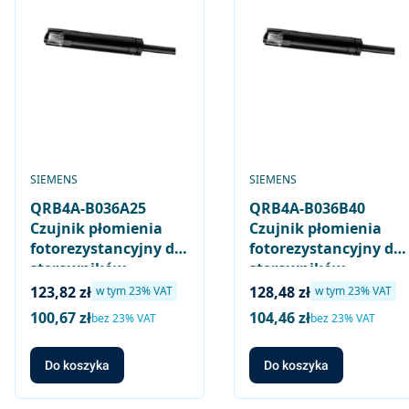
PRODUCENT
PRODUCENT
SIEMENS
SIEMENS
QRB4A-B036A25
QRB4A-B036B40
Czujnik płomienia
Czujnik płomienia
fotorezystancyjny do
fotorezystancyjny do
sterowników
sterowników
palników olejowych
palników olejowych
Cena brutto
Cena brutto
123,82 zł
128,48 zł
w tym %s VAT
w tym %s VAT
w tym
23%
VAT
w tym
23%
VAT
małej mocy,
małej mocy,
100,67 zł
104,46 zł
Cena netto
Cena netto
bez 23% VAT
bez 23% VAT
normalna czułość
normalna czułość
(czarny), długość
(czarny), długość
Do koszyka
Do koszyka
kabla 36cm / 25mm,
kabla 36cm / 40mm,
bez elementów
bez elementów