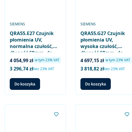
PRODUCENT
PRODUCENT
SIEMENS
SIEMENS
QRA55.E27 Czujnik
QRA55.G27 Czujnik
płomienia UV,
płomienia UV,
normalna czułość,
wysoka czułość,
długość 69mm, do
długość 69mm, do
LGK16.. LGI16..
LGK16.. LGI16..
Cena brutto
Cena brutto
4 054,99 zł
4 697,15 zł
w tym %s VAT
w tym %s VAT
w tym
23%
VAT
w tym
23%
VAT
(zastępuje
(zastępuje
3 296,74 zł
3 818,82 zł
Cena netto
Cena netto
bez 23% VAT
bez 23% VAT
QRA55.C27)
QRA55.D27)
Do koszyka
Do koszyka