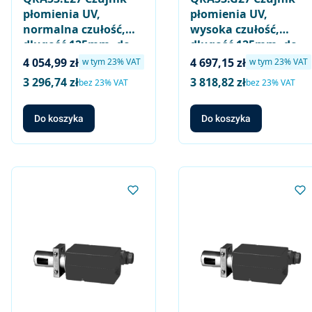
płomienia UV,
płomienia UV,
normalna czułość,
wysoka czułość,
długość 125mm, do
długość 125mm, do
LGK16.. LGI16..
LGK16.. LGI16..
Cena brutto
Cena brutto
4 054,99 zł
4 697,15 zł
w tym %s VAT
w tym %s VAT
w tym
23%
VAT
w tym
23%
VAT
(zastępuje
(zastępuje
3 296,74 zł
3 818,82 zł
Cena netto
Cena netto
bez 23% VAT
bez 23% VAT
QRA53.C27)
QRA53.D27)
Do koszyka
Do koszyka