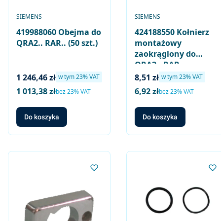
PRODUCENT
PRODUCENT
SIEMENS
SIEMENS
419988060 Obejma do
424188550 Kołnierz
QRA2.. RAR.. (50 szt.)
montażowy
zaokrąglony do
QRA2.. RAR..
Cena brutto
Cena brutto
1 246,46 zł
8,51 zł
w tym %s VAT
w tym %s VAT
w tym
23%
VAT
w tym
23%
VAT
1 013,38 zł
6,92 zł
Cena netto
Cena netto
bez 23% VAT
bez 23% VAT
Do koszyka
Do koszyka