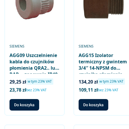
PRODUCENT
PRODUCENT
SIEMENS
SIEMENS
AGG09 Uszczelnienie
AGG15 Izolator
kabla do czujników
termiczny z gwintem
płomienia QRA2.. lub
3/4″ 14-NPSM do
RAR.., zapewnia IP40
czujnika płomienia
QRA4.. i adaptera
Cena brutto
Cena brutto
29,25 zł
134,20 zł
w tym %s VAT
w tym %s VAT
w tym
23%
VAT
w tym
23%
VAT
AGG04
23,78 zł
109,11 zł
Cena netto
Cena netto
bez 23% VAT
bez 23% VAT
Do koszyka
Do koszyka