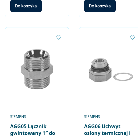
Do koszyka
Do koszyka
PRODUCENT
PRODUCENT
SIEMENS
SIEMENS
AGG05 Łącznik
AGG06 Uchwyt
gwintowany 1″ do
osłony termicznej i