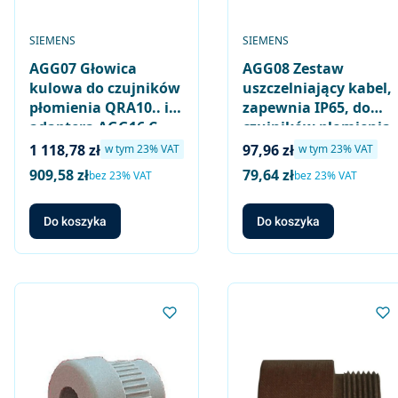
PRODUCENT
PRODUCENT
SIEMENS
SIEMENS
AGG07 Głowica
AGG08 Zestaw
kulowa do czujników
uszczelniający kabel,
płomienia QRA10.. i
zapewnia IP65, do
adaptera AGG16.C
czujników płomienia
QRA10..
Cena brutto
Cena brutto
1 118,78 zł
97,96 zł
w tym %s VAT
w tym %s VAT
w tym
23%
VAT
w tym
23%
VAT
909,58 zł
79,64 zł
Cena netto
Cena netto
bez 23% VAT
bez 23% VAT
Do koszyka
Do koszyka