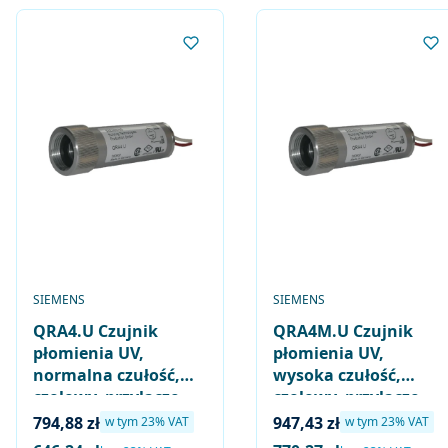
PRODUCENT
PRODUCENT
SIEMENS
SIEMENS
QRA4.U Czujnik
QRA4M.U Czujnik
płomienia UV,
płomienia UV,
normalna czułość,
wysoka czułość,
czołowy, przyłącze
czołowy, przyłącze
gwintowe 3/4″ - 14
gwintowe 3/4″ - 14
Cena brutto
Cena brutto
794,88 zł
947,43 zł
w tym %s VAT
w tym %s VAT
w tym
23%
VAT
w tym
23%
VAT
NPSM
NPSM