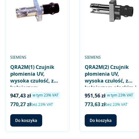
PRODUCENT
PRODUCENT
SIEMENS
SIEMENS
QRA2M(1) Czujnik
QRA2M(2) Czujnik
płomienia UV,
płomienia UV,
wysoka czułość, z
wysoka czułość, z
kołnierzem
kołnierzem płaskim i
zaokrąglonym i
obejmą
Cena brutto
Cena brutto
947,43 zł
951,56 zł
w tym %s VAT
w tym %s VAT
w tym
23%
VAT
w tym
23%
VAT
obejmą
770,27 zł
773,63 zł
Cena netto
Cena netto
bez 23% VAT
bez 23% VAT
Do koszyka
Do koszyka