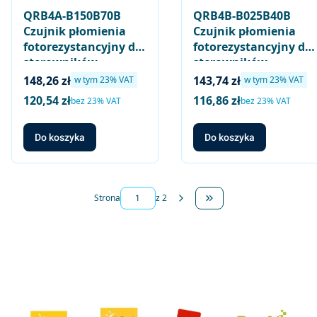
QRB4A-B150B70B
QRB4B-B025B40B
Czujnik płomienia
Czujnik płomienia
fotorezystancyjny do
fotorezystancyjny do
sterowników
sterowników
palników olejowych
palników olejowych
Cena brutto
Cena brutto
148,26 zł
143,74 zł
w tym %s VAT
w tym %s VAT
w tym
23%
VAT
w tym
23%
VAT
małej mocy,
małej mocy, wysoka
120,54 zł
116,86 zł
Cena netto
Cena netto
bez 23% VAT
bez 23% VAT
normalna czułość
czułość (czerwony),
(czarny), długość
długość kabla 25cm /
Do koszyka
Do koszyka
kabla 150cm / 70mm,
40mm, wtykany
wtykany
Strona
z 2
Przejdź do ostatniej str