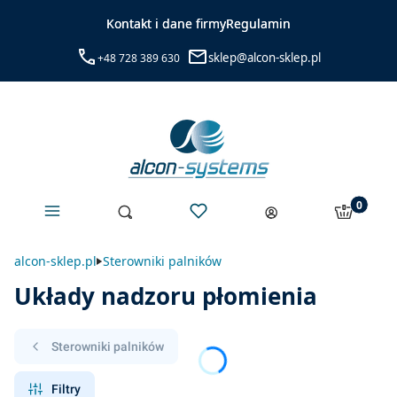
Kontakt i dane firmy
Regulamin
sklep@alcon-sklep.pl
+48 728 389 630
Menu
Ulubione
Produkty 
Otwórz wyszukiwarkę
Szukaj
Koszyk
Zaloguj się
alcon-sklep.pl
Sterowniki palników
Układy nadzoru płomienia
Sterowniki palników
Filtry