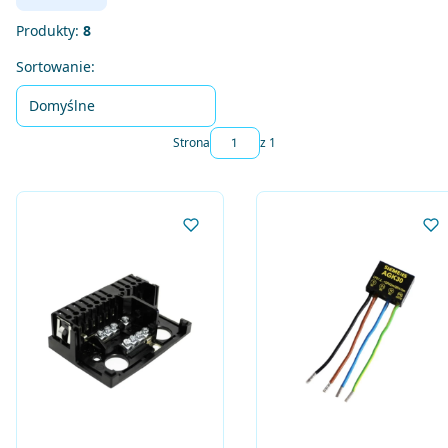
Produkty:
8
Lista produktów
Sortowanie:
Domyślne
Strona
z 1