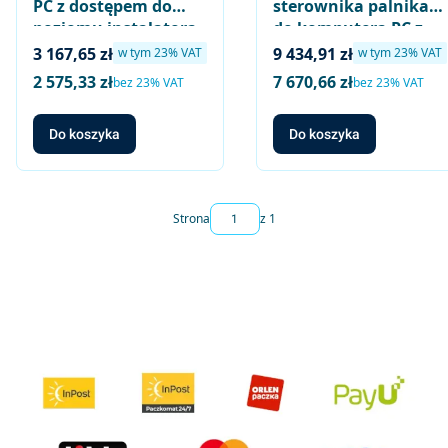
PC z dostępem do
sterownika palnika
poziomu instalatora
do komputera PC z
(poprzez ACS410)
dostępem do
Cena brutto
Cena brutto
3 167,65 zł
9 434,91 zł
w tym %s VAT
w tym %s VAT
w tym
23%
VAT
w tym
23%
VAT
poziomu instalatora i
2 575,33 zł
7 670,66 zł
Cena netto
Cena netto
bez 23% VAT
bez 23% VAT
OEM poprzez
oprogramowanie
Do koszyka
Do koszyka
ACS410
Strona
z 1