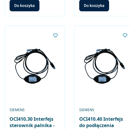
UV QRA.., wyjście
Do koszyka
Do koszyka
0..10V (odpowiednik
LFE10)
PRODUCENT
PRODUCENT
SIEMENS
SIEMENS
OCI410.30 Interfejs
OCI410.40 Interfejs
sterownik palnika -
do podłączenia