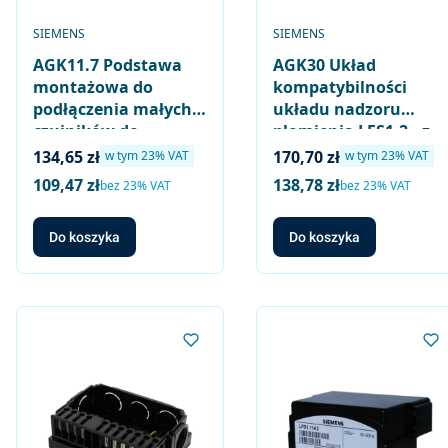
PRODUCENT
PRODUCENT
SIEMENS
SIEMENS
AGK11.7 Podstawa
AGK30 Układ
montażowa do
kompatybilności
podłączenia małych
układu nadzoru
czujników do
płomienia LFS1.2.. z
układów nadzoru
czujnikami płomienia
Cena brutto
Cena brutto
134,65 zł
170,70 zł
w tym %s VAT
w tym %s VAT
w tym
23%
VAT
w tym
23%
VAT
płomienia LFS1..
QRA2M i QRA10M do
109,47 zł
138,78 zł
Cena netto
Cena netto
bez 23% VAT
bez 23% VAT
podstawy
montażowej AGK11.7
Do koszyka
Do koszyka