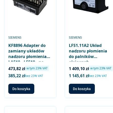
PRODUCENT
PRODUCENT
SIEMENS
SIEMENS
KF8896 Adapter do
LFS1.11A2 Układ
zamiany układów
nadzoru płomienia
nadzoru płomienia
do palników
LAE10.. LFE10.. na
olejowych,
LFS1..
współpraca z
Cena brutto
Cena brutto
473,82 zł
1 409,10 zł
w tym %s VAT
w tym %s VAT
w tym
23%
VAT
w tym
23%
VAT
fotoelektrycznym
385,22 zł
1 145,61 zł
Cena netto
Cena netto
bez 23% VAT
bez 23% VAT
czujnikiem RAR..,
wyjście 0..10V
Do koszyka
Do koszyka
(odpowiednik LAE10)