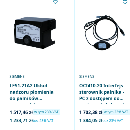
PRODUCENT
PRODUCENT
SIEMENS
SIEMENS
LFS1.21A2 Układ
OCI410.20 Interfejs
nadzoru płomienia
sterownik palnika -
do palników
PC z dostępem do
gazowych i
poziomu info/serwis,
olejowych,
diagnoza (poprzez
Cena brutto
Cena brutto
1 517,46 zł
1 702,38 zł
w tym %s VAT
w tym %s VAT
w tym
23%
VAT
w tym
23%
VAT
współpraca z
ACS410)
1 233,71 zł
1 384,05 zł
Cena netto
Cena netto
bez 23% VAT
bez 23% VAT
czujnikiem płomienia