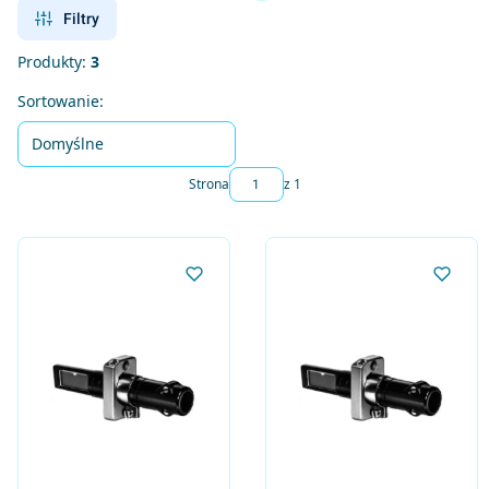
Filtry
Produkty:
3
Lista produktów
Sortowanie:
Domyślne
Strona
z 1