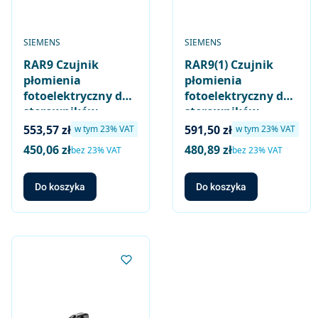
PRODUCENT
PRODUCENT
SIEMENS
SIEMENS
RAR9 Czujnik
RAR9(1) Czujnik
płomienia
płomienia
fotoelektryczny do
fotoelektryczny do
sterowników
sterowników
palników olejowych
palników olejowych
Cena brutto
Cena brutto
553,57 zł
591,50 zł
w tym %s VAT
w tym %s VAT
w tym
23%
VAT
w tym
23%
VAT
dużej mocy, bez
dużej mocy, z
450,06 zł
480,89 zł
Cena netto
Cena netto
bez 23% VAT
bez 23% VAT
kołnierza i bez
kołnierzem
obejmy, długość
zaokrąglonym i
Do koszyka
Do koszyka
kabla do 100 m -
obejmą, długość
zastępuje RAR7 i
kabla do 100 m -
RAR8
zastępuje RAR7(1) i
RAR8(1)