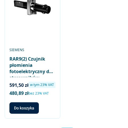
PRODUCENT
SIEMENS
RAR9(2) Czujnik
płomienia
fotoelektryczny do
sterowników
palników olejowych
Cena brutto
591,50 zł
w tym %s VAT
w tym
23%
VAT
dużej mocy, z
480,89 zł
Cena netto
bez 23% VAT
kołnierzem płaskim
i obejmą, długość
Do koszyka
kabla do 100m