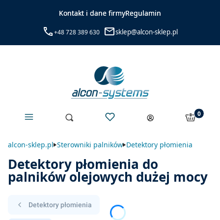
Kontakt i dane firmy
Regulamin
sklep@alcon-sklep.pl
+48 728 389 630
Menu
Ulubione
Produkty 
Otwórz wyszukiwarkę
Szukaj
Koszyk
Zaloguj się
alcon-sklep.pl
Sterowniki palników
Detektory płomienia
Detektory płomienia do
palników olejowych dużej mocy
Detektory płomienia