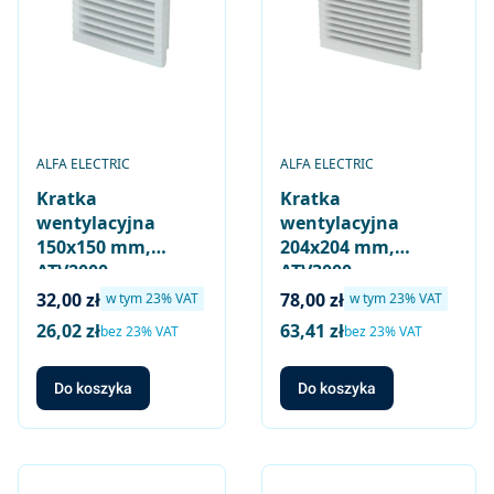
PRODUCENT
PRODUCENT
ALFA ELECTRIC
ALFA ELECTRIC
Kratka
Kratka
wentylacyjna
wentylacyjna
150x150 mm,
204x204 mm,
ATV2000
ATV3000
Cena brutto
Cena brutto
32,00 zł
78,00 zł
w tym %s VAT
w tym %s VAT
w tym
23%
VAT
w tym
23%
VAT
26,02 zł
63,41 zł
Cena netto
Cena netto
bez 23% VAT
bez 23% VAT
Do koszyka
Do koszyka