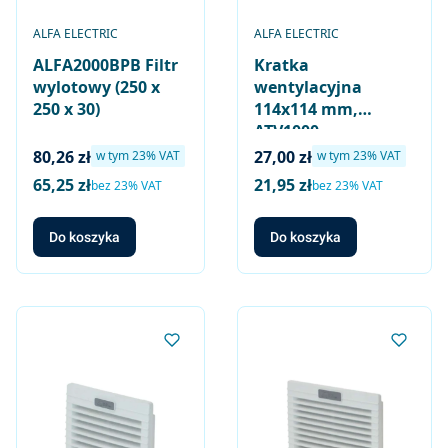
PRODUCENT
PRODUCENT
ALFA ELECTRIC
ALFA ELECTRIC
ALFA2000BPB Filtr
Kratka
wylotowy (250 x
wentylacyjna
250 x 30)
114x114 mm,
ATV1000
Cena brutto
Cena brutto
80,26 zł
27,00 zł
w tym %s VAT
w tym %s VAT
w tym
23%
VAT
w tym
23%
VAT
65,25 zł
21,95 zł
Cena netto
Cena netto
bez 23% VAT
bez 23% VAT
Do koszyka
Do koszyka