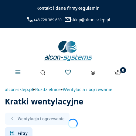
Kontakt i dane firmy
Regulamin
sklep@alcon-sklep.pl
+48 728 389 630
Menu
Ulubione
Produkty 
Otwórz wyszukiwarkę
Szukaj
Koszyk
Zaloguj się
alcon-sklep.pl
Rozdzielnice
Wentylacja i ogrzewanie
Kratki wentylacyjne
Wentylacja i ogrzewanie
Filtry