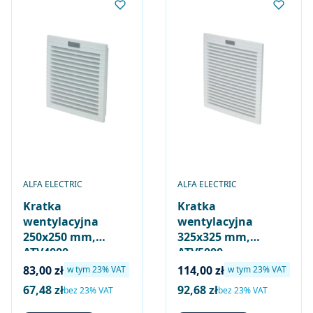
PRODUCENT
PRODUCENT
ALFA ELECTRIC
ALFA ELECTRIC
Kratka
Kratka
wentylacyjna
wentylacyjna
250x250 mm,
325x325 mm,
ATV4000
ATV5000
Cena brutto
Cena brutto
83,00 zł
114,00 zł
w tym %s VAT
w tym %s VAT
w tym
23%
VAT
w tym
23%
VAT
67,48 zł
92,68 zł
Cena netto
Cena netto
bez 23% VAT
bez 23% VAT