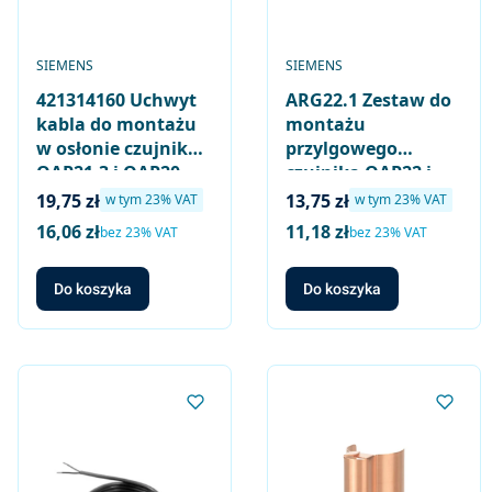
PRODUCENT
PRODUCENT
SIEMENS
SIEMENS
421314160 Uchwyt
ARG22.1 Zestaw do
kabla do montażu
montażu
w osłonie czujnika
przylgowego
QAP21.3 i QAP20..
czujnika QAP22 i
QAP20.. na
Cena brutto
Cena brutto
19,75 zł
13,75 zł
w tym %s VAT
w tym %s VAT
w tym
23%
VAT
w tym
23%
VAT
rurociągu
16,06 zł
11,18 zł
Cena netto
Cena netto
bez 23% VAT
bez 23% VAT
Do koszyka
Do koszyka