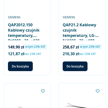
PRODUCENT
PRODUCENT
SIEMENS
SIEMENS
QAP2012.150
QAP21.2 Kablowy
Kablowy czujnik
czujnik
temperatury,
temperatury, LG-
Pt1000, -30..+130
Ni1000, -30..+180
[°C], długość kabla
[°C] (maks. 220 [°C]),
Cena brutto
Cena brutto
149,90 zł
258,67 zł
w tym %s VAT
w tym %s VAT
w tym
23%
VAT
w tym
23%
VAT
1,5 [m]
długość kabla 1,5
121,87 zł
210,30 zł
Cena netto
Cena netto
bez 23% VAT
bez 23% VAT
[m], do kolektorów
słonecznych
Do koszyka
Do koszyka