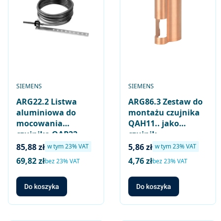
PRODUCENT
PRODUCENT
SIEMENS
SIEMENS
ARG22.2 Listwa
ARG86.3 Zestaw do
aluminiowa do
montażu czujnika
mocowania
QAH11.. jako
czujnika QAP22
czujnik
przełączający
Cena brutto
Cena brutto
85,88 zł
5,86 zł
w tym %s VAT
w tym %s VAT
w tym
23%
VAT
w tym
23%
VAT
69,82 zł
4,76 zł
Cena netto
Cena netto
bez 23% VAT
bez 23% VAT
Do koszyka
Do koszyka