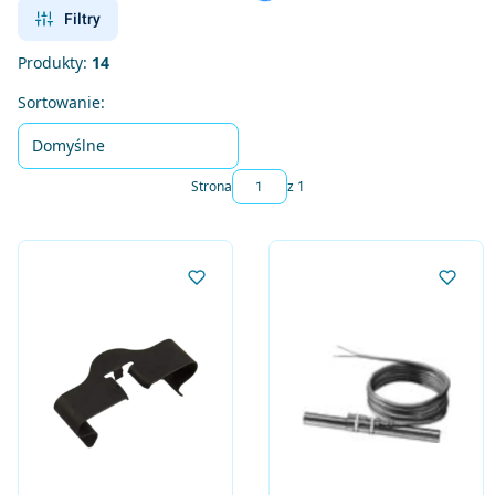
Filtry
Produkty:
14
Lista produktów
Sortowanie:
Domyślne
Strona
z 1