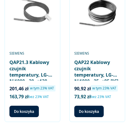
PRODUCENT
PRODUCENT
SIEMENS
SIEMENS
QAP21.3 Kablowy
QAP22 Kablowy
czujnik
czujnik
temperatury, LG-
temperatury, LG-
Ni1000, -30..+130
Ni1000, -25..+95 [°C],
[°C], długość kabla
długość kabla 2 [m]
Cena brutto
Cena brutto
201,46 zł
90,92 zł
w tym %s VAT
w tym %s VAT
w tym
23%
VAT
w tym
23%
VAT
1,5 [m]
163,79 zł
73,92 zł
Cena netto
Cena netto
bez 23% VAT
bez 23% VAT
Do koszyka
Do koszyka