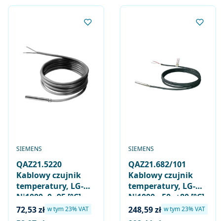
PRODUCENT
PRODUCENT
SIEMENS
SIEMENS
QAZ21.5220
QAZ21.682/101
Kablowy czujnik
Kablowy czujnik
temperatury, LG-
temperatury, LG-
Ni1000, 0..95 [°C],
Ni1000, -50..+80 [°C],
długość kabla 2 [m]
długość kabla 2 [m],
Cena brutto
Cena brutto
72,53 zł
248,59 zł
w tym %s VAT
w tym %s VAT
w tym
23%
VAT
w tym
23%
VAT
przylgowy lub