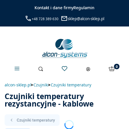
Kontakt i dane firmy
Regulamin
sklep@alcon-sklep.pl
+48 728 389 630
Menu
Ulubione
Produkty 
Otwórz wyszukiwarkę
Szukaj
Koszyk
Zaloguj się
alcon-sklep.pl
Czujniki
Czujniki temperatury
Czujniki temperatury
rezystancyjne - kablowe
Czujniki temperatury