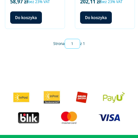
58,97 zł
202,11 zł
Cena netto
Cena netto
bez 23% VAT
bez 23% VAT
zanurzeniowy, do
chłodnictwa
Do koszyka
Do koszyka
Strona
z 1