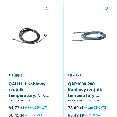
PRODUCENT
PRODUCENT
SIEMENS
SIEMENS
QAH11.1 Kablowy
QAP1030.200
czujnik
Kablowy czujnik
temperatury, NTC,
temperatury,
-20..+70 [°C],
NTC10k, -25..+95
długość kabla 2,5
[°C], długość kabla 2
Cena brutto
Cena brutto
81,73 zł
78,09 zł
w tym %s VAT
w tym %s VAT
w tym
23%
VAT
w tym
23%
VAT
[m], z końcówkami
[m]
66,45 zł
63,49 zł
Cena netto
Cena netto
bez 23% VAT
bez 23% VAT