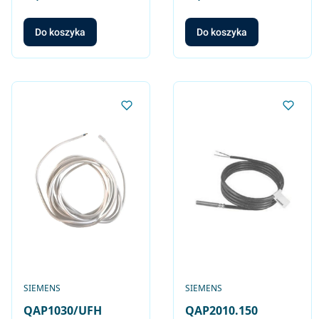
do zacisków, do
współpracy z
Do koszyka
Do koszyka
regulatorami RCC..,
RCU15, RDE20.1,
RDF.., RDG.. i RDU..
PRODUCENT
PRODUCENT
SIEMENS
SIEMENS
QAP1030/UFH
QAP2010.150