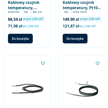
Kablowy czujnik
Kablowy czujnik
temperatury,
temperatury, Pt100,
NTC3k, -20..+70 °C,
-30..+130 [°C],
długość kabla 4 m,
długość kabla 1,5
Cena brutto
Cena brutto
88,54 zł
149,90 zł
w tym %s VAT
w tym %s VAT
w tym
23%
VAT
w tym
23%
VAT
do elektrycznego
[m]
71,98 zł
121,87 zł
Cena netto
Cena netto
bez 23% VAT
bez 23% VAT
ogrzewania
podłogowego
Do koszyka
Do koszyka