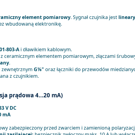
ramiczny element pomiarowy
. Sygnał czujnika jest
linear
ez wbudowaną elektronikę.
01-803-A
i dławikiem kablowym.
z ceramicznym elementem pomiarowym, złączami śrubowym
wany
.
m zewnętrznym
G⅛"
oraz łączniki do przewodów miedziany
ana z czujnikiem.
rsja prądowa 4…20 mA)
3 V DC
0 mA
owy zabezpieczony przed zwarciem i zamienioną polaryzacj
ii zasilającej:
bezpiecznik zwłoczny maks. 10 A lub wyłączn