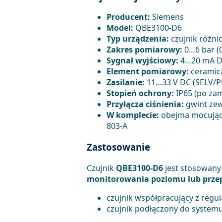
Producent:
Siemens
Model:
QBE3100-D6
Typ urządzenia:
czujnik różnic
Zakres pomiarowy:
0…6 bar (
Sygnał wyjściowy:
4…20 mA 
Element pomiarowy:
ceramic
Zasilanie:
11…33 V DC (SELV/P
Stopień ochrony:
IP65 (po za
Przyłącza ciśnienia:
gwint ze
W komplecie:
obejma mocując
803-A
Zastosowanie
Czujnik
QBE3100-D6
jest stosowany 
monitorowania poziomu lub prze
czujnik współpracujący z regu
czujnik podłączony do systemu