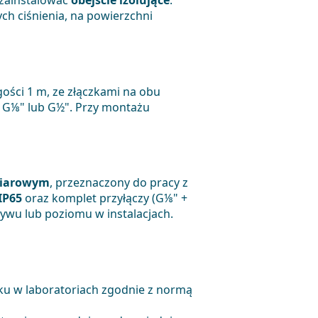
 zainstalować
obejście izolujące
.
 ciśnienia, na powierzchni
ci 1 m, ze złączkami na obu
 G⅛" lub G½". Przy montażu
miarowym
, przeznaczony do pracy z
IP65
oraz komplet przyłączy (G⅛" +
ywu lub poziomu w instalacjach.
ku w laboratoriach zgodnie z normą