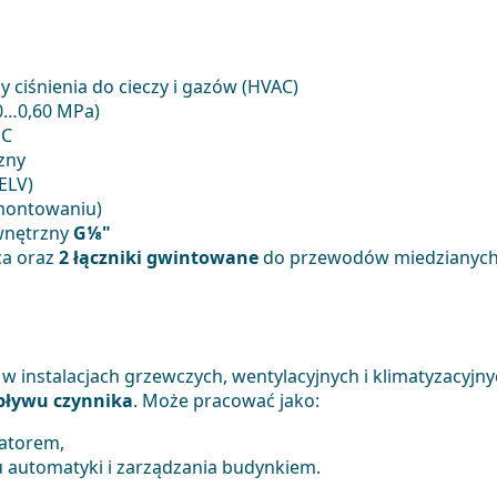
y ciśnienia do cieczy i gazów (HVAC)
0…0,60 MPa)
DC
zny
ELV)
montowaniu)
wnętrzny
G⅛"
a oraz
2 łączniki gwintowane
do przewodów miedzianyc
w instalacjach grzewczych, wentylacyjnych i klimatyzacyjny
pływu czynnika
. Może pracować jako:
latorem,
 automatyki i zarządzania budynkiem.