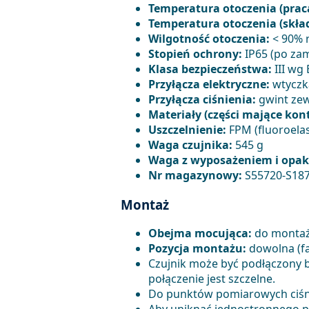
Temperatura otoczenia (prac
Temperatura otoczenia (skład
Wilgotność otoczenia:
< 90% r
Stopień ochrony:
IP65 (po za
Klasa bezpieczeństwa:
III wg
Przyłącza elektryczne:
wtyczka
Przyłącza ciśnienia:
gwint zew
Materiały (części mające kon
Uszczelnienie:
FPM (fluoroela
Waga czujnika:
545 g
Waga z wyposażeniem i opa
Nr magazynowy:
S55720-S18
Montaż
Obejma mocująca:
do montażu
Pozycja montażu:
dowolna (fa
Czujnik może być podłączony
połączenie jest szczelne.
Do punktów pomiarowych ciśni