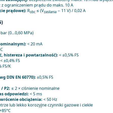
cz z ograniczeniem prądu do maks. 10 A
cie prądowe):
R
≤ (V
− 11 V) / 0,02 A
obc
zasilania
6)
bar (0…0,60 MPa)
 nominalnym):
< 20 mA
DC
, histereza i powtarzalność):
< ±0,5% FS
< ±0,4% FS
% FS/K
wg DIN EN 60770):
±0,5% FS
/ P2:
≤ 2 × ciśnienie nominalne
as odpowiedzi:
< 5 ms
wrócenie obciążenia:
< 50 Hz
rze lub lekko korozyjne czynniki gazowe i ciekłe
+85°C