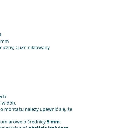
9
6 mm
miczny, CuZn niklowany
ych.
 w dół).
po montażu należy upewnić się, że
pomiarowe o średnicy
5 mm
.