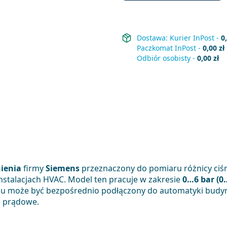
Dostawa:
Kurier InPost
-
0
Paczkomat InPost
-
0,00 zł
Odbiór osobisty
-
0,00 zł
nienia
firmy
Siemens
przeznaczony do pomiaru różnicy ciś
nstalacjach HVAC. Model ten pracuje w zakresie
0…6 bar (0
emu może być bezpośrednio podłączony do automatyki budy
a prądowe.