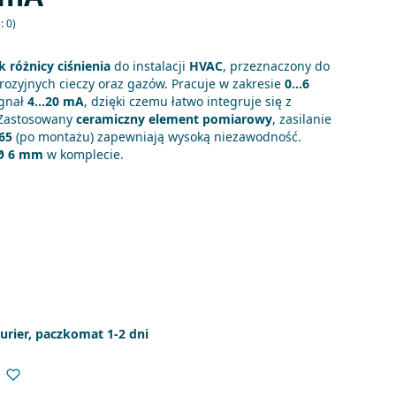
: 0)
k różnicy ciśnienia
do instalacji
HVAC
, przeznaczony do
rozyjnych cieczy oraz gazów. Pracuje w zakresie
0…6
ygnał
4…20 mA
, dzięki czemu łatwo integruje się z
 Zastosowany
ceramiczny element pomiarowy
, zasilanie
65
(po montażu) zapewniają wysoką niezawodność.
Ø 6 mm
w komplecie.
kurier, paczkomat 1-2 dni