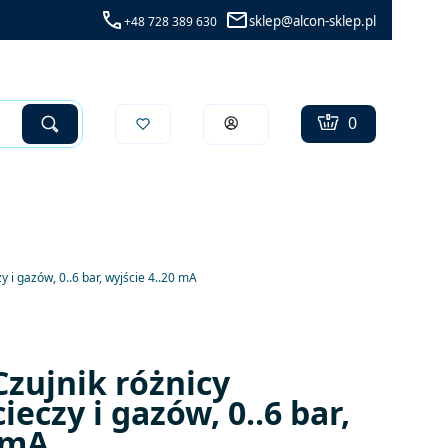
sklep@alcon-sklep.pl
+48 728 389 630
Produkty w koszy
Koszyk
Zaloguj się
Szukaj
Wyczyść
 i gazów, 0..6 bar, wyjście 4..20 mA
zujnik różnicy
ieczy i gazów, 0..6 bar,
0 mA