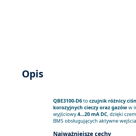
Opis
QBE3100-D6
to
czujnik różnicy ciś
korozyjnych cieczy oraz gazów
w i
wyjściowy
4…20 mA DC
, dzięki cz
BMS obsługujących aktywne wejści
Najważniejsze cechy