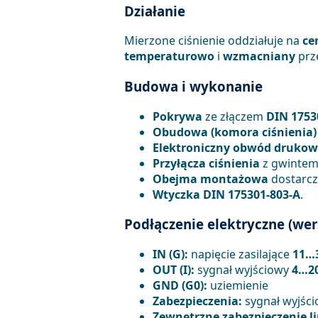
Działanie
Mierzone ciśnienie oddziałuje na
ce
temperaturowo
i
wzmacniany
prz
Budowa i wykonanie
Pokrywa
ze złączem
DIN 1753
Obudowa (komora ciśnienia)
Elektroniczny obwód druko
Przyłącza ciśnienia
z gwinte
Obejma montażowa
dostarcz
Wtyczka DIN 175301-803-A
.
Podłączenie elektryczne (we
IN (G):
napięcie zasilające
11…3
OUT (I):
sygnał wyjściowy
4…2
GND (G0):
uziemienie
Zabezpieczenia:
sygnał wyjści
Zewnętrzne zabezpieczenie lin