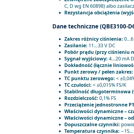
C, D wg EN 60898) albo zasila
Rezystancja obciążenia (wyjś
Dane techniczne (QBE3100-D
Zakres różnicy ciśnienia:
0…6 
Zasilanie:
11…33 V DC
Pobór prądu (przy ciśnieniu
Sygnał wyjściowy:
4…20 mA 
Dokładność (łącznie liniowość
Punkt zerowy / pełen zakres:
TC punktu zerowego:
< ±0,04
TC czułości:
< ±0,015% FS/K
Stabilność długoterminowa (
Rozdzielczość:
0,1% FS
Przeciążenie jednostronne P1 
Właściwości dynamiczne – cz
Właściwości dynamiczne – od
Dopuszczalne czynniki:
powiet
Temperatura czynnika:
−15…