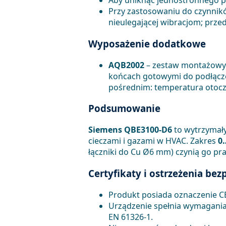
Aby uniknąć jednostronnego p
Przy zastosowaniu do czynnik
nieulegającej wibracjom; pr
Wyposażenie dodatkowe
AQB2002
– zestaw montażowy 
końcach gotowymi do podłącze
pośrednim: temperatura otoc
Podsumowanie
Siemens QBE3100-D6
to wytrzymały 
cieczami i gazami w HVAC. Zakres
0
łączniki do Cu Ø6 mm) czynią go p
Certyfikaty i ostrzeżenia be
Produkt posiada oznaczenie C
Urządzenie spełnia wymagania 
EN 61326-1.