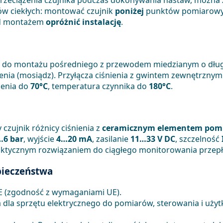
rzeciążenia czujnika podczas dokonywania nastaw, można
ów ciekłych: montować czujnik
poniżej
punktów pomiarowych
zed montażem
opróżnić instalację
.
do montażu pośredniego z przewodem miedzianym o długoś
nia (mosiądz). Przyłącza ciśnienia z gwintem zewnętrznym
zenia do
70°C
, temperatura czynnika do
180°C
.
czujnik różnicy ciśnienia z
ceramicznym elementem po
…6 bar
, wyjście
4…20 mA
, zasilanie
11…33 V DC
, szczelność
raktycznym rozwiązaniem do ciągłego monitorowania przepł
zpieczeństwa
E (zgodność z wymaganiami UE).
dla sprzętu elektrycznego do pomiarów, sterowania i użyt