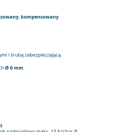
yzowany
,
kompensowany
i i śrubą zabezpieczającą.
ch
Ø 6 mm
.
ą
ik nadprądowy maks. 13 A (char. B,