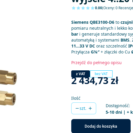
0.00
(Oceny: 0 Recenzje
Siemens QBE3100-D6
to
czujni
pomiaru neutralnych i lekko ko
bar
i generuje standardowy s
automatyką i systemami
BMS
.
11…33 V DC
oraz szczelność
IP
Przyłącza
G⅛″
+ złączki do Cu
Przejdź do pełnego opisu
z VAT
bez VAT
Cena
2 434,73 zł
Ilość
Dostępność:
szt.
5-10 dni | + 
Dodaj do koszyka