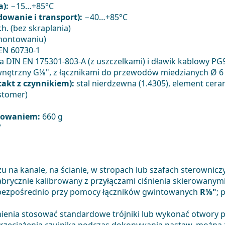
a):
−15…+85°C
owanie i transport):
−40…+85°C
.h. (bez skraplania)
montowaniu)
 EN 60730-1
 DIN EN 175301-803-A (z uszczelkami) i dławik kablowy PG
nętrzny G⅛", z łącznikami do przewodów miedzianych Ø 
takt z czynnikiem):
stal nierdzewna (1.4305), element cera
stomer)
kowaniem:
660 g
7
 na kanale, na ścianie, w stropach lub szafach sterownicz
brycznie kalibrowany z przyłączami ciśnienia skierowanymi
 bezpośrednio przy pomocy łączników gwintowanych
R⅛"
; 
enia stosować standardowe trójniki lub wykonać otwory 